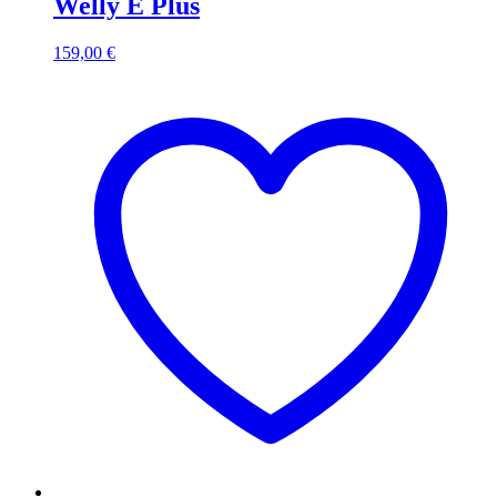
Welly E Plus
159,00
€