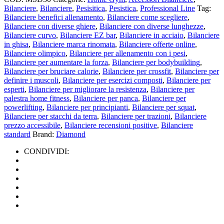
Bilanciere
,
Bilanciere
,
Pesisitica
,
Pesistica
,
Professional Line
Tag:
Bilanciere benefici allenamento
,
Bilanciere come scegliere
,
Bilanciere con diverse ghiere
,
Bilanciere con diverse lunghezze
,
Bilanciere curvo
,
Bilanciere EZ bar
,
Bilanciere in acciaio
,
Bilanciere
in ghisa
,
Bilanciere marca rinomata
,
Bilanciere offerte online
,
Bilanciere olimpico
,
Bilanciere per allenamento con i pesi
,
Bilanciere per aumentare la forza
,
Bilanciere per bodybuilding
,
Bilanciere per bruciare calorie
,
Bilanciere per crossfit
,
Bilanciere per
definire i muscoli
,
Bilanciere per esercizi composti
,
Bilanciere per
esperti
,
Bilanciere per migliorare la resistenza
,
Bilanciere per
palestra home fitness
,
Bilanciere per panca
,
Bilanciere per
powerlifting
,
Bilanciere per principianti
,
Bilanciere per squat
,
Bilanciere per stacchi da terra
,
Bilanciere per trazioni
,
Bilanciere
prezzo accessibile
,
Bilanciere recensioni positive
,
Bilanciere
standard
Brand:
Diamond
CONDIVIDI: