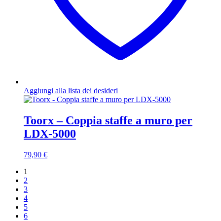
Aggiungi alla lista dei desideri
Toorx – Coppia staffe a muro per
LDX-5000
79,90
€
1
2
3
4
5
6